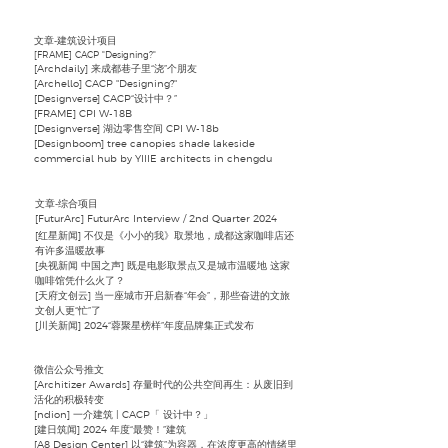
文章-建筑设计项目
[FRAME] CACP "
Designing
?"
[Archdaily] 来成都巷子里“浇”个朋友
[Archello] ​CACP "Designing
?"
[Designverse] ​CACP“设计中？”
[
FRAME
] ​CPI W-18B
[Designverse] ​湖边零售空间 CPI W-18b
[Designboom] ​tree canopies shade lakeside
commercial hub by YIIIE architects in chengdu
文章-综合项目
[FuturArc] FuturArc Interview / 2nd Quarter 2024
[红星新闻] 不仅是《小小的我》取景地，成都这家咖啡店还
有许多温暖故事
[央视新闻 中国之声] 既是电影取景点又是城市温暖地 这家
咖啡馆凭什么火了？
[天府文创云] 当一座城市开启新春“年会”，那些奋进的文旅
文创人更“忙”了
[川关新闻] 2024“蓉聚星榜样”年度品牌集正式发布
​微信公众号推文
[Architizer Awards] 存量时代的公共空间再生：从废旧到
活化的积极转变
[ndion] ⼀介建筑 | CACP「 设计中？」
[建日筑闻] 2024 年度“最赞！”建筑
[A8 Design Center] 以“建筑”为容器，在浓度更高的情绪里