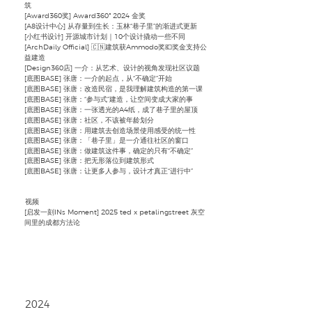
筑
[Award360奖] ​Award360° 2024 金奖
[A8设计中心] ​从存量到生长：玉林“巷子里”的渐进式更新
[小红书设计] ​开源城市计划｜10个设计撬动一些不同
[ArchDaily Official] ​🇨🇳建筑获Ammodo奖💶奖金支持公
益建造
[Design360店] ​一介：从艺术、设计的视角发现社区议题
[底图BASE] 张唐：一介的起点，从“不确定”开始
[底图BASE] 张唐：改造民宿，是我理解建筑构造的第一课
[底图BASE] 张唐：“参与式”建造，让空间变成大家的事
[底图BASE] 张唐：一张透光的A4纸，成了巷子里的屋顶
[底图BASE] 张唐：社区，不该被年龄划分
[底图BASE] 张唐：用建筑去创造场景使用感受的统一性
[底图BASE] 张唐：「巷子里」是一介通往社区的窗口
[底图BASE] 张唐：做建筑这件事，确定的只有“不确定”
[底图BASE] 张唐：把无形落位到建筑形式
[底图BASE] 张唐：让更多人参与，设计才真正“进行中”
​视频
[启发一刻INs Moment] 2025 ted x petalingstreet 灰空
间里的成都方法论
2024