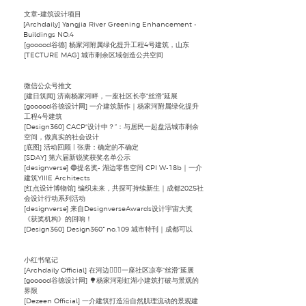
文章-建筑设计项目
[
Archdaily
] ​Yangjia River Greening Enhancement -
Buildings NO.4
[gooood谷德] ​杨家河附属绿化提升工程4号建筑，山东
[TECTURE MAG] ​城市剩余区域创造公共空间
微信公众号推文
[建日筑闻] ​济南杨家河畔，一座社区长亭“丝滑”延展
[gooood谷德设计网] ​一介建筑新作｜杨家河附属绿化提升
工程4号建筑
[Design360] CACP“设计中？”：与居民一起盘活城市剩余
空间，做真实的社会设计
[底图] ​活动回顾 | 张唐：确定的不确定
[SDAY] 第六届新锐奖获奖名单公示
[designverse] 🔵提名奖- 湖边零售空间 CPI W-18b｜一介
建筑YIIIE Architects
[红点设计博物馆] ​编织未来，共探可持续新生｜成都2025社
会设计行动系列活动
[designverse] ​来自DesignverseAwards设计宇宙大奖
《获奖机构》的回响！
[Design360] ​Design360° no.109 城市特刊｜成都可以
小红书笔记
[
Archdaily
Official] ​在河边🏄🏻‍♂️一座社区凉亭“丝滑”延展
[gooood谷德设计网] ​🌳杨家河彩虹湖小建筑打破与景观的
界限
[Dezeen Official] ​一介建筑打造沿自然肌理流动的景观建