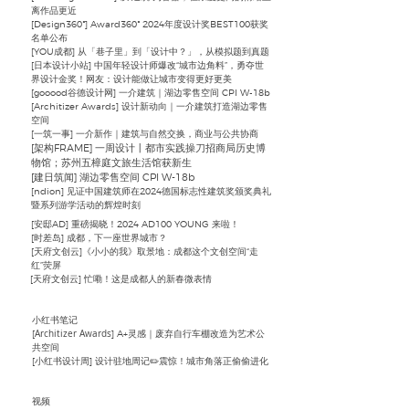
离作品更近
[Design360°] Award360° 2024年度设计奖BEST100获奖
名单公布
[YOU成都] 从「巷子里」到「设计中？」，从模拟题到真题
[日本设计小站] 中国年轻设计师爆改“城市边角料”，勇夺世
界设计金奖！网友：设计能做让城市变得更好更美
[gooood谷德设计网] 一介建筑｜湖边零售空间 CPI W-18b
[Architizer Awards] 设计新动向｜一介建筑打造湖边零售
空间
[一筑一事] 一介新作｜建筑与自然交换，商业与公共协商
[架构FRAME] 一周设计丨都市实践操刀招商局历史博
物馆；苏州五樟庭文旅生活馆获新生
[建日筑闻] 湖边零售空间 CPI W-18b
[ndion] 见证中国建筑师在2024德国标志性建筑奖颁奖典礼
暨系列游学活动的辉煌时刻
[安邸AD] 重磅揭晓！2024 AD100 YOUNG 来啦！
[时差岛] 成都，下一座世界城市？
[天府文创云]《小小的我》取景地：成都这个文创空间“走
红”荧屏
[天府文创云] 忙嘞！这是成都人的新春微表情
小红书笔记
Architizer Awards
[
] A+灵感｜废弃自行车棚改造为艺术公
共空间
小红书设计周
[
] 设计驻地周记✏️震惊！城市角落正偷偷进化
视频