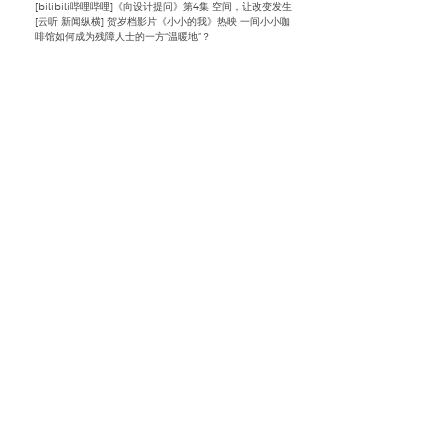
[bilibili哔哩哔哩]《向设计提问》第4集 空间，让改变发生
[云听 新闻纵横] 贺岁档影片《小小的我》热映 一间小小咖
啡馆如何成为残障人士的一方“温暖地”？
2023
文章-建筑设计项目
[ArchDaily] 柔道 JUDO ESPERSSO DOJO Cafe
[
Archello
] JUDO ESPERSSO DOJO Cafe
[gooood] 柔道咖啡馆，成都
[archello] ​White Night Flowing Banquet Exhibition
Design
​微信公众号推文
[
AXD艺术空间
] ​佳作｜一介建筑 × 巷子里街区：社区公共空
间更新
[gooood谷德设计网] ​天空在屋檐上跳动 - 小米斗
[A8 Design Center] 张唐：想要造一个小世界
[卷宗Wallpaper] 中国建筑巡游｜成都：休闲城市的狂飙突
进